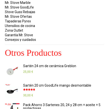
Mr. Stove Marble
Mr. Stove GoodLife
Stove Guss Rebajas
Mr. Stove Ofertas
Tapaderas Pyrex
Utensilios de cocina
Zona Outlet
Garantía Mr. Stove
Consejos y cuidados
Otros Productos
Sartén 24 cm de cerámica Greblon
25,00
€
Sartén 20 cm GoodLife mango desmontable
Valorado
30,00
€
con
4.67
de
5
Pack Ahorro 3 Sartenes 20, 24 y 28 cm + aceite + 5
protectores