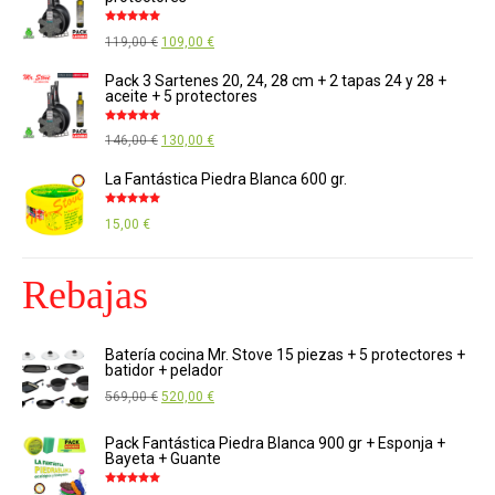
Valorado
El
El
119,00
€
109,00
€
con
4.88
de
5
precio
precio
Pack 3 Sartenes 20, 24, 28 cm + 2 tapas 24 y 28 +
aceite + 5 protectores
original
actual
era:
es:
Valorado
El
El
146,00
€
130,00
€
con
4.89
de
119,00 €.
109,00 €.
5
precio
precio
La Fantástica Piedra Blanca 600 gr.
original
actual
Valorado
era:
es:
15,00
€
con
4.85
de
5
146,00 €.
130,00 €.
Rebajas
Batería cocina Mr. Stove 15 piezas + 5 protectores +
batidor + pelador
El
El
569,00
€
520,00
€
precio
precio
Pack Fantástica Piedra Blanca 900 gr + Esponja +
original
actual
Bayeta + Guante
era:
es:
Valorado