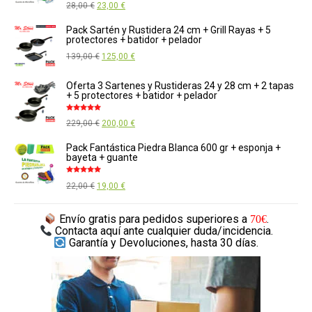
El
El
28,00
€
23,00
€
569,00 €.
520,00 €.
con
5.00
de
5
precio
precio
Pack Sartén y Rustidera 24 cm + Grill Rayas + 5
protectores + batidor + pelador
original
actual
El
El
139,00
€
125,00
€
era:
es:
precio
precio
28,00 €.
23,00 €.
Oferta 3 Sartenes y Rustideras 24 y 28 cm + 2 tapas
original
actual
+ 5 protectores + batidor + pelador
era:
es:
Valorado
El
El
229,00
€
200,00
€
139,00 €.
125,00 €.
con
5.00
de
5
precio
precio
Pack Fantástica Piedra Blanca 600 gr + esponja +
bayeta + guante
original
actual
era:
es:
Valorado
El
El
22,00
€
19,00
€
con
5.00
de
229,00 €.
200,00 €.
5
precio
precio
Envío gratis
para pedidos superiores a
.
70€
original
actual
Contacta aquí
ante cualquier duda/incidencia.
era:
es:
Garantía y Devoluciones,
hasta 30 días.
22,00 €.
19,00 €.