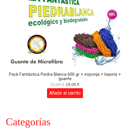
Pack Fantástica Piedra Blanca 600 gr + esponja + bayeta +
guante
El
El
22,00
€
19,00
€
precio
precio
original
actual
Añadir al carrito
era:
es:
22,00 €.
19,00 €.
Categorías