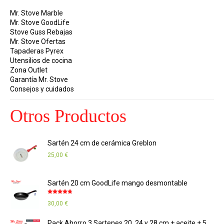
Mr. Stove Marble
Mr. Stove GoodLife
Stove Guss Rebajas
Mr. Stove Ofertas
Tapaderas Pyrex
Utensilios de cocina
Zona Outlet
Garantía Mr. Stove
Consejos y cuidados
Otros Productos
Sartén 24 cm de cerámica Greblon
25,00
€
Sartén 20 cm GoodLife mango desmontable
Valorado
30,00
€
con
4.67
de
5
Pack Ahorro 3 Sartenes 20, 24 y 28 cm + aceite + 5