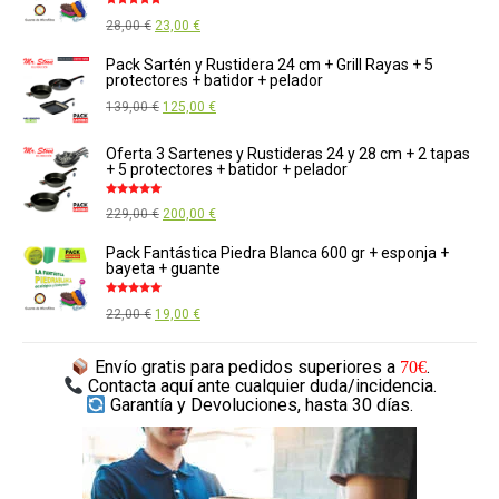
era:
es:
Valorado
El
El
28,00
€
23,00
€
569,00 €.
520,00 €.
con
5.00
de
5
precio
precio
Pack Sartén y Rustidera 24 cm + Grill Rayas + 5
protectores + batidor + pelador
original
actual
El
El
139,00
€
125,00
€
era:
es:
precio
precio
28,00 €.
23,00 €.
Oferta 3 Sartenes y Rustideras 24 y 28 cm + 2 tapas
original
actual
+ 5 protectores + batidor + pelador
era:
es:
Valorado
El
El
229,00
€
200,00
€
139,00 €.
125,00 €.
con
5.00
de
5
precio
precio
Pack Fantástica Piedra Blanca 600 gr + esponja +
bayeta + guante
original
actual
era:
es:
Valorado
El
El
22,00
€
19,00
€
con
5.00
de
229,00 €.
200,00 €.
5
precio
precio
Envío gratis
para pedidos superiores a
.
70€
original
actual
Contacta aquí
ante cualquier duda/incidencia.
era:
es:
Garantía y Devoluciones,
hasta 30 días.
22,00 €.
19,00 €.