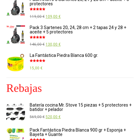
protectores
Valorado
El
El
119,00
€
109,00
€
con
4.88
de
5
precio
precio
Pack 3 Sartenes 20, 24, 28 cm + 2 tapas 24 y 28 +
aceite + 5 protectores
original
actual
era:
es:
Valorado
El
El
146,00
€
130,00
€
con
4.89
de
119,00 €.
109,00 €.
5
precio
precio
La Fantástica Piedra Blanca 600 gr.
original
actual
Valorado
era:
es:
15,00
€
con
4.85
de
5
146,00 €.
130,00 €.
Rebajas
Batería cocina Mr. Stove 15 piezas + 5 protectores +
batidor + pelador
El
El
569,00
€
520,00
€
precio
precio
Pack Fantástica Piedra Blanca 900 gr + Esponja +
original
actual
Bayeta + Guante