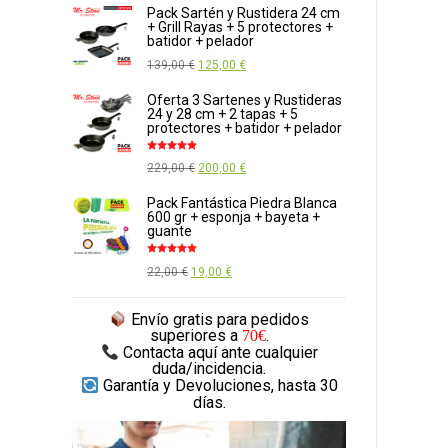
precio
precio
Pack Sartén y Rustidera 24 cm
+ Grill Rayas + 5 protectores +
original
actual
batidor + pelador
era:
es:
El
El
139,00
€
125,00
€
28,00 €.
23,00 €.
precio
precio
Oferta 3 Sartenes y Rustideras
24 y 28 cm + 2 tapas + 5
original
actual
protectores + batidor + pelador
era:
es:
Valorado
139,00 €.
125,00 €.
El
El
229,00
€
200,00
€
con
5.00
de
5
precio
precio
Pack Fantástica Piedra Blanca
600 gr + esponja + bayeta +
original
actual
guante
era:
es:
Valorado
229,00 €.
200,00 €.
El
El
22,00
€
19,00
€
con
5.00
de
5
precio
precio
Envío gratis
para pedidos
original
actual
superiores a
.
70€
era:
es:
Contacta aquí
ante cualquier
duda/incidencia.
22,00 €.
19,00 €.
Garantía y Devoluciones,
hasta 30
días.