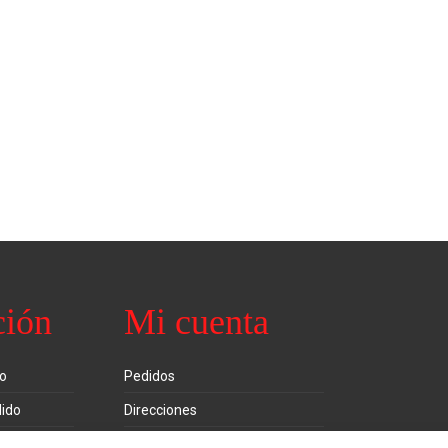
ción
Mi cuenta
ío
Pedidos
ido
Direcciones
ones
Detalles de la cuenta