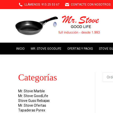
LLÁMENOS: 915 25 53 67
CONTACTE CON NOSOTROS
INICIO
MR. 
INICIO
MR. STOVE GOODLIFE
OFERTAS Y PACKS
STOVE G
Categorías
Mr. Stove Marble
Mr. Stove GoodLife
Stove Guss Rebajas
Mr. Stove Ofertas
Tapaderas Pyrex