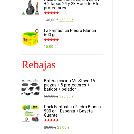
+ 2 tapas 24 y 28 + aceite + 5
original
actual
protectores
era:
es:
Valorado
119,00 €.
109,00 €.
El
El
146,00
€
130,00
€
con
4.89
de
5
precio
precio
La Fantástica Piedra Blanca
600 gr.
original
actual
era:
es:
Valorado
15,00
€
con
4.85
de
146,00 €.
130,00 €.
5
Rebajas
Batería cocina Mr. Stove 15
piezas + 5 protectores +
batidor + pelador
El
El
569,00
€
520,00
€
precio
precio
Pack Fantástica Piedra Blanca
900 gr + Esponja + Bayeta +
original
actual
Guante
era:
es:
Valorado
569,00 €.
520,00 €.
El
El
28,00
€
23,00
€
con
5.00
de
5