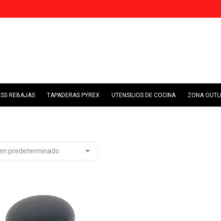
STOVE GOODLIFE
OFERTAS Y PACKS
STOVE GUSS REBAJAS
TAPADER
USS REBAJAS
TAPADERAS PYREX
UTENSILIOS DE COCINA
ZONA OUTL