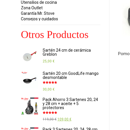
Utensilios de cocina
Zona Outlet
Garantía Mr. Stove
Consejos y cuidados
Otros Productos
Sartén 24 cm de cerámica
Pomo 
Greblon
25,00
€
Sartén 20 cm GoodLife mango
desmontable
Valorado
30,00
€
con
4.67
de
5
Pack Ahorro 3 Sartenes 20, 24
y 28 cm + aceite + 5
protectores
Valorado
El
El
119,00
€
109,00
€
con
4.88
de
5
precio
precio
Pack 3 Sartenes 20, 24, 28 cm