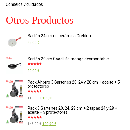
Consejos y cuidados
Otros Productos
Sartén 24 cm de cerámica Greblon
25,00
€
Sartén 20 cm GoodLife mango desmontable
Valorado
30,00
€
con
4.67
de
5
Pack Ahorro 3 Sartenes 20, 24 y 28 cm + aceite + 5
protectores
Valorado
El
El
119,00
€
109,00
€
con
4.88
de
5
precio
precio
Pack 3 Sartenes 20, 24, 28 cm + 2 tapas 24 y 28 +
aceite + 5 protectores
original
actual
era:
es:
Valorado
El
El
146,00
€
130,00
€
con
4.89
de
119,00 €.
109,00 €.
5