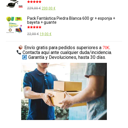
era:
es:
Valorado
El
El
229,00
€
200,00
€
139,00 €.
125,00 €.
con
5.00
de
5
precio
precio
Pack Fantástica Piedra Blanca 600 gr + esponja +
bayeta + guante
original
actual
era:
es:
Valorado
El
El
22,00
€
19,00
€
con
5.00
de
229,00 €.
200,00 €.
5
precio
precio
Envío gratis
para pedidos superiores a
.
70€
original
actual
Contacta aquí
ante cualquier duda/incidencia.
era:
es:
Garantía y Devoluciones,
hasta 30 días.
22,00 €.
19,00 €.