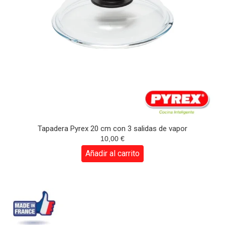
Tapadera Pyrex 20 cm con 3 salidas de vapor
10,00
€
Añadir al carrito