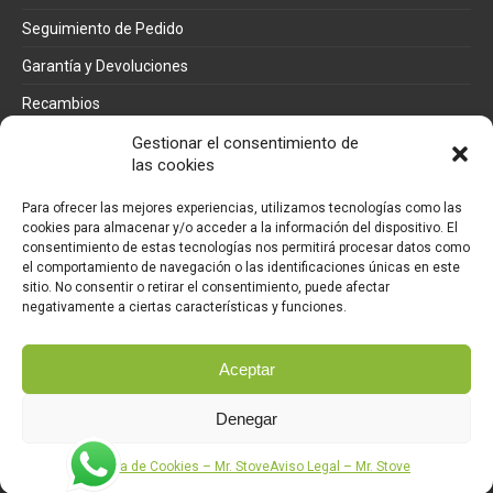
Seguimiento de Pedido
Garantía y Devoluciones
Recambios
Métodos de pago
Gestionar el consentimiento de
las cookies
Mi cuenta
Para ofrecer las mejores experiencias, utilizamos tecnologías como las
cookies para almacenar y/o acceder a la información del dispositivo. El
consentimiento de estas tecnologías nos permitirá procesar datos como
Pedidos
el comportamiento de navegación o las identificaciones únicas en este
sitio. No consentir o retirar el consentimiento, puede afectar
Direcciones
negativamente a ciertas características y funciones.
Detalles de la cuenta
Aceptar
Denegar
Mr. Stove™ es una marca registrada. Copyright © 2026 España. Todos los
derechos reservados | Desarrollado por
elecmadrid.com - Informático
Política de Cookies – Mr. Stove
Aviso Legal – Mr. Stove
en Madrid