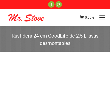
Facebook
Instagram
page
page
opens
opens
0,00
€
in
in
new
new
Rustidera 24 cm GoodLife de 2,5 L. asas
window
window
desmontables
Estás aquí: