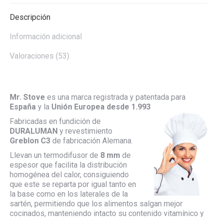
X
Pinterest
LinkedIn
WhatsApp
Facebook
Descripción
Información adicional
Valoraciones (53)
Mr. Stove
es una marca registrada y patentada para
España
y la
Unión Europea desde 1.993
Fabricadas en fundición de
DURALUMAN
y revestimiento
Greblon C3
de fabricación Alemana.
Llevan un termodifusor de
8 mm
de
espesor que facilita la distribución
homogénea del calor, consiguiendo
que este se reparta por igual tanto en
la base como en los laterales de la
sartén, permitiendo que los alimentos salgan mejor
cocinados, manteniendo intacto su contenido vitamínico y