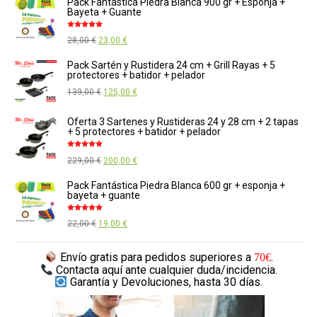
Pack Fantástica Piedra Blanca 900 gr + Esponja +
original
actual
Bayeta + Guante
era:
es:
Valorado
El
El
28,00
€
23,00
€
569,00 €.
520,00 €.
con
5.00
de
5
precio
precio
Pack Sartén y Rustidera 24 cm + Grill Rayas + 5
protectores + batidor + pelador
original
actual
El
El
139,00
€
125,00
€
era:
es:
precio
precio
28,00 €.
23,00 €.
Oferta 3 Sartenes y Rustideras 24 y 28 cm + 2 tapas
original
actual
+ 5 protectores + batidor + pelador
era:
es:
Valorado
El
El
229,00
€
200,00
€
139,00 €.
125,00 €.
con
5.00
de
5
precio
precio
Pack Fantástica Piedra Blanca 600 gr + esponja +
bayeta + guante
original
actual
era:
es:
Valorado
El
El
22,00
€
19,00
€
con
5.00
de
229,00 €.
200,00 €.
5
precio
precio
Envío gratis
para pedidos superiores a
.
70€
original
actual
Contacta aquí
ante cualquier duda/incidencia.
era:
es:
Garantía y Devoluciones,
hasta 30 días.
22,00 €.
19,00 €.