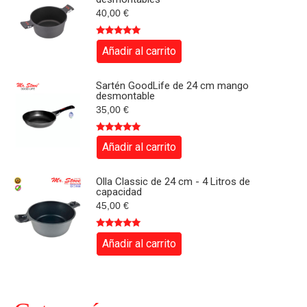
40,00
€
Valorado
Añadir al carrito
con
4.84
de
5
Sartén GoodLife de 24 cm mango
desmontable
35,00
€
Valorado
Añadir al carrito
con
4.90
de
5
Olla Classic de 24 cm - 4 Litros de
capacidad
45,00
€
Valorado
Añadir al carrito
con
5.00
de
5