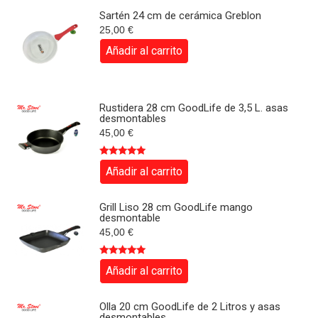
Sartén 24 cm de cerámica Greblon
25,00
€
Añadir al carrito
Rustidera 28 cm GoodLife de 3,5 L. asas
desmontables
45,00
€
Valorado
Añadir al carrito
con
4.97
de
5
Grill Liso 28 cm GoodLife mango
desmontable
45,00
€
Valorado
Añadir al carrito
con
4.80
de
5
Olla 20 cm GoodLife de 2 Litros y asas
desmontables