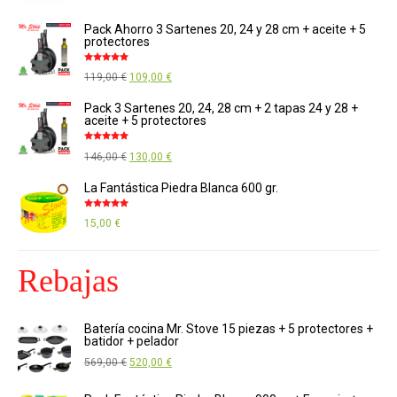
5
Pack Ahorro 3 Sartenes 20, 24 y 28 cm + aceite + 5
protectores
Valorado
El
El
119,00
€
109,00
€
con
4.88
de
5
precio
precio
Pack 3 Sartenes 20, 24, 28 cm + 2 tapas 24 y 28 +
aceite + 5 protectores
original
actual
era:
es:
Valorado
El
El
146,00
€
130,00
€
con
4.89
de
119,00 €.
109,00 €.
5
precio
precio
La Fantástica Piedra Blanca 600 gr.
original
actual
Valorado
era:
es:
15,00
€
con
4.85
de
5
146,00 €.
130,00 €.
Rebajas
Batería cocina Mr. Stove 15 piezas + 5 protectores +
batidor + pelador
El
El
569,00
€
520,00
€
precio
precio