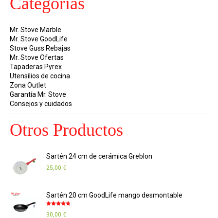
Categorías
Mr. Stove Marble
Mr. Stove GoodLife
Stove Guss Rebajas
Mr. Stove Ofertas
Tapaderas Pyrex
Utensilios de cocina
Zona Outlet
Garantía Mr. Stove
Consejos y cuidados
Otros Productos
Sartén 24 cm de cerámica Greblon
25,00
€
Sartén 20 cm GoodLife mango desmontable
Valorado
30,00
€
con
4.67
de