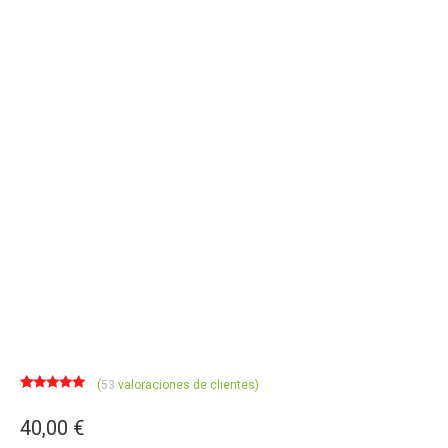
(
53
valoraciones de clientes)
Valorado
53
con
4.89
de
40,00
€
5 en base a
valoraciones