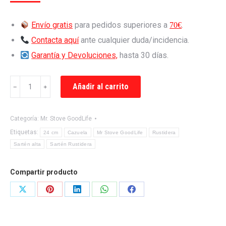
de clientes
Envío gratis
para pedidos superiores a
.
70€
Contacta aquí
ante cualquier duda/incidencia.
Garantía y Devoluciones,
hasta 30 días.
Rustidera
Añadir al carrito
﹣
﹢
24
cm
GoodLife
Categoría:
Mr. Stove GoodLife
de
2,5
Etiquetas:
24 cm
Cazuela
Mr Stove GoodLife
Rustidera
L.
Sartén alta
Sartén Rustidera
asas
desmontables
cantidad
Compartir producto
Share
Share
Share
Share
Share
on
on
on
on
on