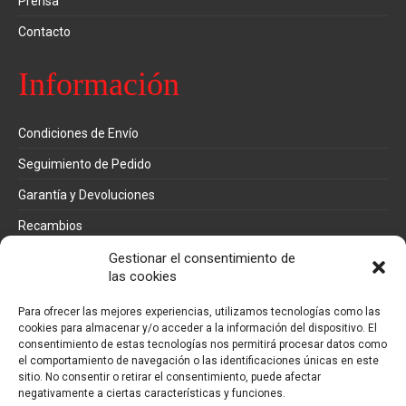
Prensa
Contacto
Información
Condiciones de Envío
Seguimiento de Pedido
Garantía y Devoluciones
Recambios
Métodos de pago
Gestionar el consentimiento de
las cookies
Mi cuenta
Para ofrecer las mejores experiencias, utilizamos tecnologías como las
cookies para almacenar y/o acceder a la información del dispositivo. El
consentimiento de estas tecnologías nos permitirá procesar datos como
Pedidos
el comportamiento de navegación o las identificaciones únicas en este
sitio. No consentir o retirar el consentimiento, puede afectar
Direcciones
negativamente a ciertas características y funciones.