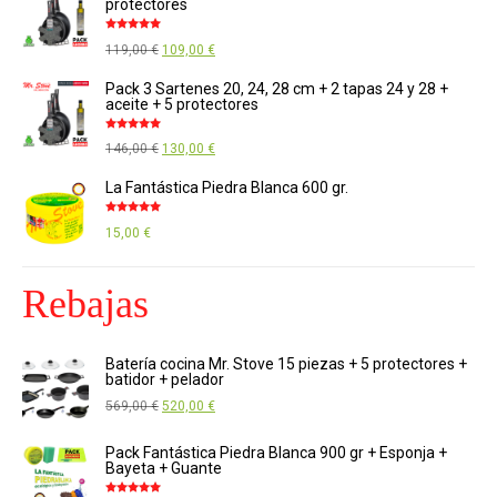
protectores
Valorado
El
El
119,00
€
109,00
€
con
4.88
de
5
precio
precio
Pack 3 Sartenes 20, 24, 28 cm + 2 tapas 24 y 28 +
aceite + 5 protectores
original
actual
era:
es:
Valorado
El
El
146,00
€
130,00
€
con
4.89
de
119,00 €.
109,00 €.
5
precio
precio
La Fantástica Piedra Blanca 600 gr.
original
actual
Valorado
era:
es:
15,00
€
con
4.85
de
5
146,00 €.
130,00 €.
Rebajas
Batería cocina Mr. Stove 15 piezas + 5 protectores +
batidor + pelador
El
El
569,00
€
520,00
€
precio
precio
Pack Fantástica Piedra Blanca 900 gr + Esponja +
original
actual
Bayeta + Guante
era:
es: