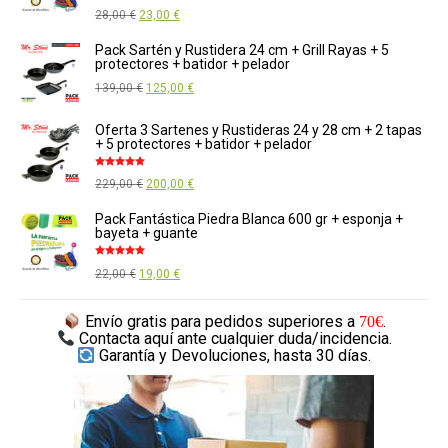
Valorado
El
El
28,00
€
23,00
€
569,00 €.
520,00 €.
con
5.00
de
5
precio
precio
Pack Sartén y Rustidera 24 cm + Grill Rayas + 5
protectores + batidor + pelador
original
actual
El
El
139,00
€
125,00
€
era:
es:
precio
precio
28,00 €.
23,00 €.
Oferta 3 Sartenes y Rustideras 24 y 28 cm + 2 tapas
original
actual
+ 5 protectores + batidor + pelador
era:
es:
Valorado
El
El
229,00
€
200,00
€
139,00 €.
125,00 €.
con
5.00
de
5
precio
precio
Pack Fantástica Piedra Blanca 600 gr + esponja +
bayeta + guante
original
actual
era:
es:
Valorado
El
El
22,00
€
19,00
€
con
5.00
de
229,00 €.
200,00 €.
5
precio
precio
Envío gratis
para pedidos superiores a
.
70€
original
actual
Contacta aquí
ante cualquier duda/incidencia.
era:
es:
Garantía y Devoluciones,
hasta 30 días.
22,00 €.
19,00 €.