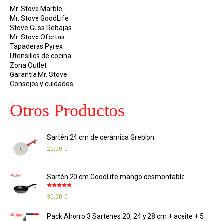
Mr. Stove Marble
Mr. Stove GoodLife
Stove Guss Rebajas
Mr. Stove Ofertas
Tapaderas Pyrex
Utensilios de cocina
Zona Outlet
Garantía Mr. Stove
Consejos y cuidados
Otros Productos
Sartén 24 cm de cerámica Greblon
25,00
€
Sartén 20 cm GoodLife mango desmontable
Valorado
30,00
€
con
4.67
de
5
Pack Ahorro 3 Sartenes 20, 24 y 28 cm + aceite + 5